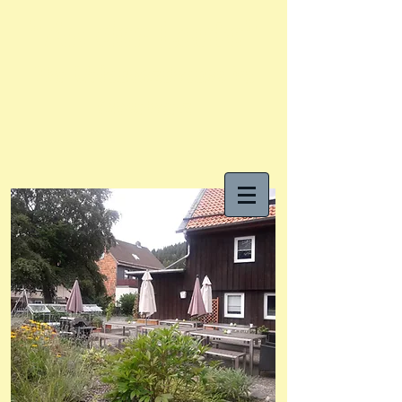
"An der Laute"
Ihr Urlaubszuhause im
Oberharz