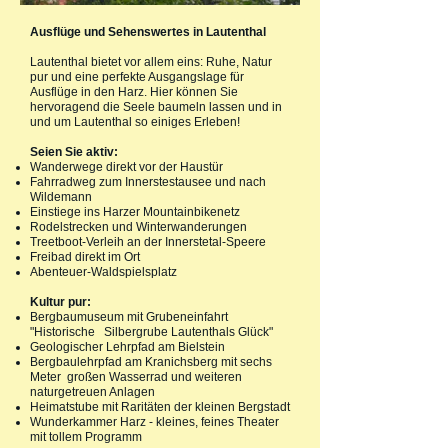
Ausflüge und Sehenswertes in Lautenthal
Lautenthal bietet vor allem eins: Ruhe, Natur
pur und eine perfekte Ausgangslage für
Ausflüge in den Harz. Hier können Sie
hervoragend die Seele baumeln lassen und in
und um Lautenthal so einiges Erleben!
Seien Sie aktiv:
Wanderwege direkt vor der Haustür
Fahrradweg zum Innerstestausee und nach
Wildemann
Einstiege ins Harzer Mountainbikenetz
Rodelstrecken und Winterwanderungen
Treetboot-Verleih an der Innerstetal-Speere
Freibad direkt im Ort
Abenteuer-Waldspielsplatz
Kultur pur:
Bergbaumuseum mit Grubeneinfahrt
"Historische Silbergrube Lautenthals Glück"
Geologischer Lehrpfad am Bielstein
Bergbaulehrpfad am Kranichsberg mit sechs
Meter großen Wasserrad und weiteren
naturgetreuen Anlagen
Heimatstube mit Raritäten der kleinen Bergstadt
Wunderkammer Harz - kleines, feines Theater
mit tollem Programm