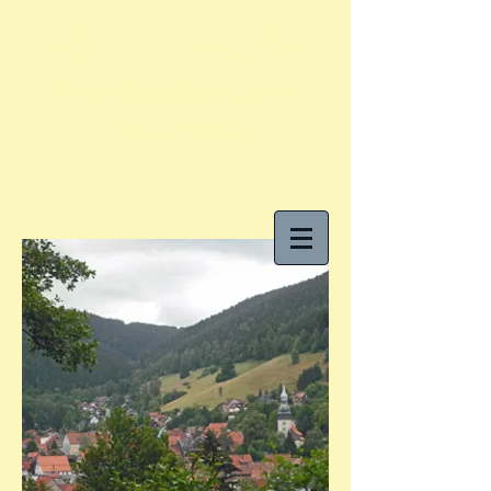
"An der Laute"
Ihr Urlaubszuhause im
Oberharz