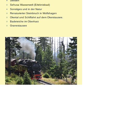
​Seesen
Sehusa Wasserwelt (Erlebnisbad)​
Sonstiges und in der Natur
Renaturierter Steinbruch in Wolfshagen
Okertal und Schiffahrt auf dem Okerstausee.
Badeteiche im Oberharz
Granestausee
Harzer Highlights mit etwas längerer Fahrzeit (ca.
45 - 60 Min.)