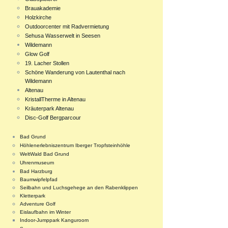
Brauakademie
Holzkirche
Outdoorcenter mit Radvermietung
Sehusa Wasserwelt in Seesen
Wildemann
Glow Golf
19. Lacher Stollen
Schöne Wanderung von Lautenthal nach
Wildemann
Altenau
KristallTherme in Altenau
Kräuterpark Altenau
Disc-Golf Bergparcour
Bad Grund
Höhlenerlebniszentrum Iberger Tropfsteinhöhle
WeltWald Bad Grund
Uhrenmuseum
Bad Harzburg
Baumwipfelpfad​
Seilbahn und Luchsgehege an den Rabenklippen
Kletterpark
Adventure Golf
Eislaufbahn im Winter
Indoor-Jumppark Kanguroom